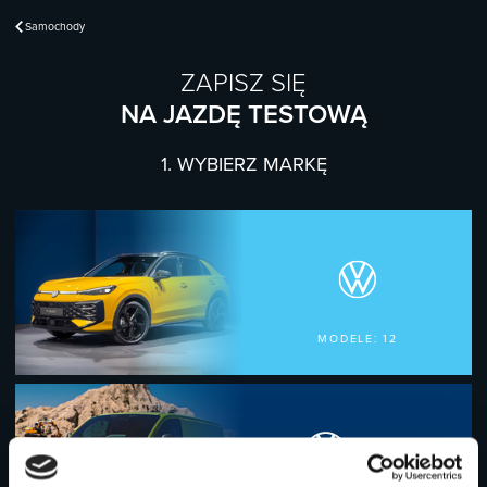
Navigated to Jazda próbna | Auto Group Polska
Samochody
ZAPISZ SIĘ
NA JAZDĘ TESTOWĄ
1. WYBIERZ MARKĘ
MODELE:
12