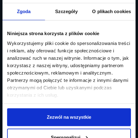
MODELE:
10
Zgoda
Szczegóły
O plikach cookies
Niniejsza strona korzysta z plików cookie
Wykorzystujemy pliki cookie do spersonalizowania treści
i reklam, aby oferować funkcje społecznościowe i
MODELE:
12
analizować ruch w naszej witrynie. Informacje o tym, jak
korzystasz z naszej witryny, udostępniamy partnerom
społecznościowym, reklamowym i analitycznym.
Partnerzy mogą połączyć te informacje z innymi danymi
otrzymanymi od Ciebie lub uzyskanymi podczas
korzystania z ich usług.
MODELE:
3
Zezwól na wszystkie
Spersonalizuj