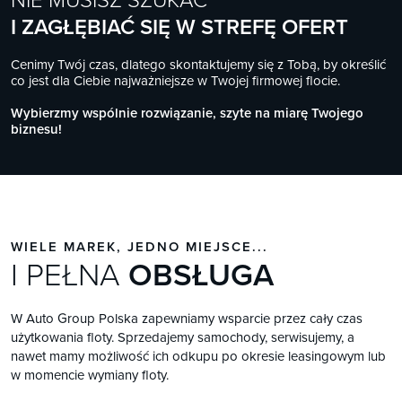
I ZAGŁĘBIAĆ SIĘ W STREFĘ OFERT
Cenimy Twój czas, dlatego skontaktujemy się z Tobą, by określić
co jest dla Ciebie najważniejsze w Twojej firmowej flocie.
Wybierzmy wspólnie rozwiązanie, szyte na miarę Twojego
biznesu!
WIELE MAREK, JEDNO MIEJSCE...
I PEŁNA
OBSŁUGA
W Auto Group Polska zapewniamy wsparcie przez cały czas
użytkowania floty. Sprzedajemy samochody, serwisujemy, a
nawet mamy możliwość ich odkupu po okresie leasingowym lub
w momencie wymiany floty.