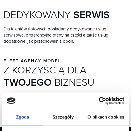
DEDYKOWANY
SERWIS
Dla klientów flotowych posiadamy dedykowane usługi
serwisowe, preferencyjne oferty na części a także usługi
dodatkowe, jak przechowalnia opon.
FLEET AGENCY MODEL
Z KORZYŚCIĄ DLA
TWOJEGO
BIZNESU
Jesteśmy dla Ciebie i Twojego biznesu tak, abyś Ty mógł skupić
się na najważniejszym – Twoim biznesie. Dowiedz się więcej:
FAM
Zgoda
Szczegóły
O plikach cookies