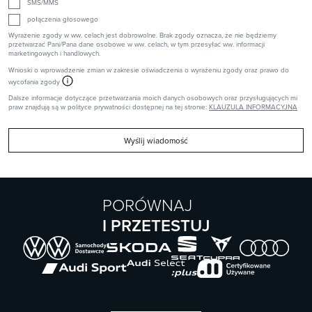
SMS/MMS
połączenia głosowego
Wyrażenie zgody w ww. celach jest dobrowolne. Brak zgody oznacza, że nie będziemy
przetwarzać Pani/Pana dane osobowe w ww. celach, w tym przesyłać ww. informacji
marketingowych i handlowych.
Wnioski o wprowadzenie zmian w zakresie oświadczenia o wyrażeniu zgody oraz prawo do
wycofania zgody
Dalsze informacje dotyczące przetwarzania moich danych osobowych oraz przysługujących mi
praw znajdują są w polityce prywatności dostępnej na tej stronie:
KLAUZULA INFORMACYJNA
Wyślij wiadomość
PORÓWNAJ
I PRZETESTUJ